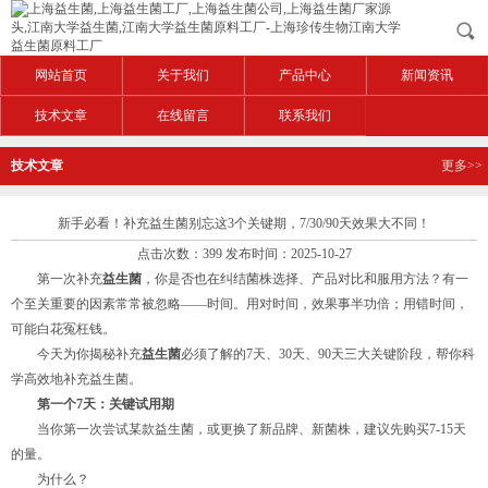
网站首页
关于我们
产品中心
新闻资讯
技术文章
在线留言
联系我们
技术文章
更多>>
新手必看！补充益生菌别忘这3个关键期，7/30/90天效果大不同！
点击次数：399 发布时间：2025-10-27
第一次补充
益生菌
，你是否也在纠结菌株选择、产品对比和服用方法？有一
个至关重要的因素常常被忽略——时间。用对时间，效果事半功倍；用错时间，
可能白花冤枉钱。
今天为你揭秘补充
益生菌
必须了解的7天、30天、90天三大关键阶段，帮你科
学高效地补充益生菌。
第一个7天：关键试用期
当你第一次尝试某款益生菌，或更换了新品牌、新菌株，建议先购买7-15天
的量。
为什么？