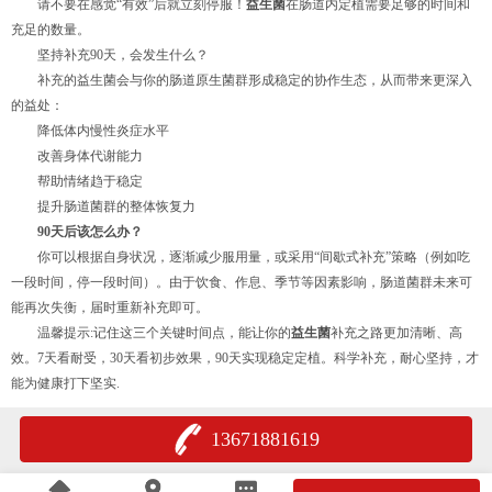
请不要在感觉“有效”后就立刻停服！
益生菌
在肠道内定植需要足够的时间和
充足的数量。
坚持补充90天，会发生什么？
补充的益生菌会与你的肠道原生菌群形成稳定的协作生态，从而带来更深入
的益处：
降低体内慢性炎症水平
改善身体代谢能力
帮助情绪趋于稳定
提升肠道菌群的整体恢复力
90天后该怎么办？
你可以根据自身状况，逐渐减少服用量，或采用“间歇式补充”策略（例如吃
一段时间，停一段时间）。由于饮食、作息、季节等因素影响，肠道菌群未来可
能再次失衡，届时重新补充即可。
温馨提示:
记住这三个关键时间点，能让你的
益生菌
补充之路更加清晰、高
效。
7
天看耐受，
30
天看初步效果，
90
天实现稳定定植。科学补充，耐心坚持，才
能为健康打下坚实.
13671881619