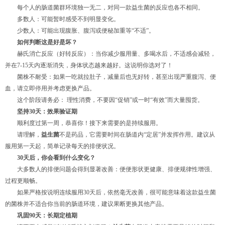
每个人的肠道菌群环境独一无二，对同一款益生菌的反应也各不相同。
多数人：可能暂时感受不到明显变化。
少数人：可能出现腹胀、腹泻或便秘加重等“不适”。
如何判断这是好是坏？
赫氏消亡反应（好转反应）：当你减少服用量、多喝水后，不适感会减轻，
并在7-15天内逐渐消失，身体状态越来越好。这说明你选对了！
菌株不耐受：如果一吃就拉肚子，减量后也无好转，甚至出现严重腹泻、便
血，请立即停用并考虑更换产品。
这个阶段请务必： 理性消费，不要因“促销”或一时“有效”而大量囤货。
坚持30天：效果验证期
顺利度过第一周，恭喜你！接下来需要的是持续服用。
请理解，
益生菌
不是药品，它需要时间在肠道内“定居”并发挥作用。建议从
服用第一天起，简单记录每天的排便状况。
30天后，你会看到什么变化？
大多数人的排便问题会得到显著改善：便便形状更健康、排便规律性增强、
过程更顺畅。
如果严格按说明连续服用30天后，依然毫无改善，很可能意味着这款益生菌
的菌株并不适合你当前的肠道环境，建议果断更换其他产品。
巩固90天：长期定植期