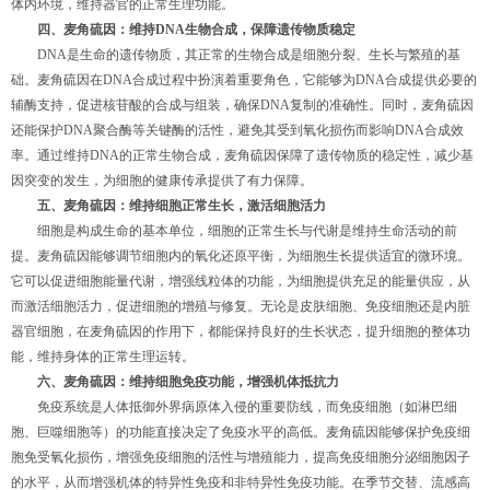
体内环境，维持器官的正常生理功能。
四、
麦角硫因
：维持DNA生物合成，保障遗传物质稳定
DNA是生命的遗传物质，其正常的生物合成是细胞分裂、生长与繁殖的基
础。麦角硫因在DNA合成过程中扮演着重要角色，它能够为DNA合成提供必要的
辅酶支持，促进核苷酸的合成与组装，确保DNA复制的准确性。同时，麦角硫因
还能保护DNA聚合酶等关键酶的活性，避免其受到氧化损伤而影响DNA合成效
率。通过维持DNA的正常生物合成，麦角硫因保障了遗传物质的稳定性，减少基
因突变的发生，为细胞的健康传承提供了有力保障。
五、麦角硫因：维持细胞正常生长，激活细胞活力
细胞是构成生命的基本单位，细胞的正常生长与代谢是维持生命活动的前
提。麦角硫因能够调节细胞内的氧化还原平衡，为细胞生长提供适宜的微环境。
它可以促进细胞能量代谢，增强线粒体的功能，为细胞提供充足的能量供应，从
而激活细胞活力，促进细胞的增殖与修复。无论是皮肤细胞、免疫细胞还是内脏
器官细胞，在麦角硫因的作用下，都能保持良好的生长状态，提升细胞的整体功
能，维持身体的正常生理运转。
六、
麦角硫因
：维持细胞免疫功能，增强机体抵抗力
免疫系统是人体抵御外界病原体入侵的重要防线，而免疫细胞（如淋巴细
胞、巨噬细胞等）的功能直接决定了免疫水平的高低。麦角硫因能够保护免疫细
胞免受氧化损伤，增强免疫细胞的活性与增殖能力，提高免疫细胞分泌细胞因子
的水平，从而增强机体的特异性免疫和非特异性免疫功能。在季节交替、流感高