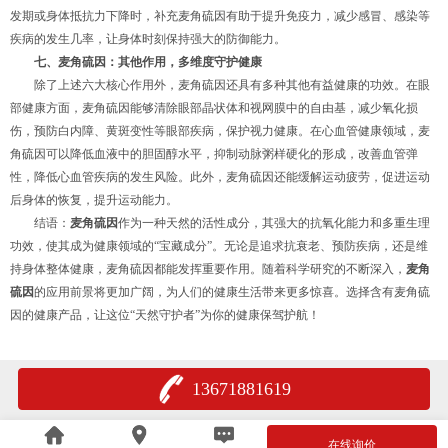
发期或身体抵抗力下降时，补充麦角硫因有助于提升免疫力，减少感冒、感染等
疾病的发生几率，让身体时刻保持强大的防御能力。
七、麦角硫因：其他作用，多维度守护健康
除了上述六大核心作用外，麦角硫因还具有多种其他有益健康的功效。在眼
部健康方面，麦角硫因能够清除眼部晶状体和视网膜中的自由基，减少氧化损
伤，预防白内障、黄斑变性等眼部疾病，保护视力健康。在心血管健康领域，麦
角硫因可以降低血液中的胆固醇水平，抑制动脉粥样硬化的形成，改善血管弹
性，降低心血管疾病的发生风险。此外，麦角硫因还能缓解运动疲劳，促进运动
后身体的恢复，提升运动能力。
结语：
麦角硫因
作为一种天然的活性成分，其强大的抗氧化能力和多重生理
功效，使其成为健康领域的“宝藏成分”。无论是追求抗衰老、预防疾病，还是维
持身体整体健康，麦角硫因都能发挥重要作用。随着科学研究的不断深入，
麦角
硫因
的应用前景将更加广阔，为人们的健康生活带来更多惊喜。选择含有麦角硫
因的健康产品，让这位“天然守护者”为你的健康保驾护航！
13671881619
在线询价