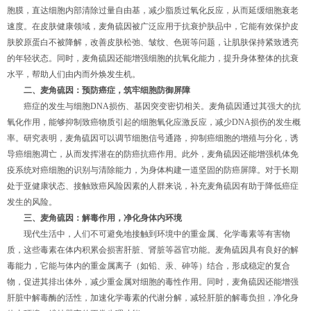
胞膜，直达细胞内部清除过量自由基，减少脂质过氧化反应，从而延缓细胞衰老
速度。在皮肤健康领域，麦角硫因被广泛应用于抗衰护肤品中，它能有效保护皮
肤胶原蛋白不被降解，改善皮肤松弛、皱纹、色斑等问题，让肌肤保持紧致透亮
的年轻状态。同时，麦角硫因还能增强细胞的抗氧化能力，提升身体整体的抗衰
水平，帮助人们由内而外焕发生机。
二、麦角硫因：预防癌症，筑牢细胞防御屏障
癌症的发生与细胞DNA损伤、基因突变密切相关。麦角硫因通过其强大的抗
氧化作用，能够抑制致癌物质引起的细胞氧化应激反应，减少DNA损伤的发生概
率。研究表明，麦角硫因可以调节细胞信号通路，抑制癌细胞的增殖与分化，诱
导癌细胞凋亡，从而发挥潜在的防癌抗癌作用。此外，麦角硫因还能增强机体免
疫系统对癌细胞的识别与清除能力，为身体构建一道坚固的防癌屏障。对于长期
处于亚健康状态、接触致癌风险因素的人群来说，补充麦角硫因有助于降低癌症
发生的风险。
三、麦角硫因：解毒作用，净化身体内环境
现代生活中，人们不可避免地接触到环境中的重金属、化学毒素等有害物
质，这些毒素在体内积累会损害肝脏、肾脏等器官功能。麦角硫因具有良好的解
毒能力，它能与体内的重金属离子（如铅、汞、砷等）结合，形成稳定的复合
物，促进其排出体外，减少重金属对细胞的毒性作用。同时，麦角硫因还能增强
肝脏中解毒酶的活性，加速化学毒素的代谢分解，减轻肝脏的解毒负担，净化身