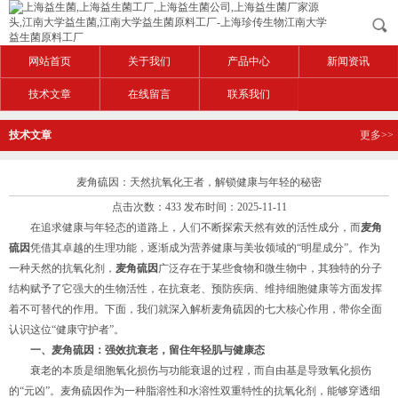
网站首页
关于我们
产品中心
新闻资讯
技术文章
在线留言
联系我们
技术文章
更多>>
麦角硫因：天然抗氧化王者，解锁健康与年轻的秘密
点击次数：433 发布时间：2025-11-11
在追求健康与年轻态的道路上，人们不断探索天然有效的活性成分，而
麦角
硫因
凭借其卓越的生理功能，逐渐成为营养健康与美妆领域的“明星成分”。作为
一种天然的抗氧化剂，
麦角硫因
广泛存在于某些食物和微生物中，其独特的分子
结构赋予了它强大的生物活性，在抗衰老、预防疾病、维持细胞健康等方面发挥
着不可替代的作用。下面，我们就深入解析麦角硫因的七大核心作用，带你全面
认识这位“健康守护者”。
一、麦角硫因：强效抗衰老，留住年轻肌与健康态
衰老的本质是细胞氧化损伤与功能衰退的过程，而自由基是导致氧化损伤
的“元凶”。麦角硫因作为一种脂溶性和水溶性双重特性的抗氧化剂，能够穿透细