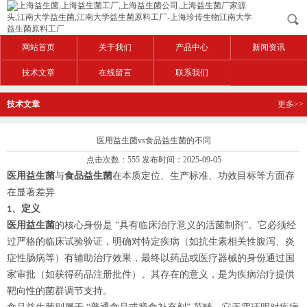
网站首页
关于我们
产品中心
新闻资讯
技术文章
在线留言
联系我们
技术文章
更多>>
医用益生菌vs食品益生菌的不同
点击次数：555 发布时间：2025-09-05
医用
益生菌
与
食品益生菌
在本质定位、生产标准、功效目标等方面存
在显著差异
、定义
1
医用
益生菌
的核心身份是
“具有临床治疗意义的活菌制剂”。它必须经
过严格的临床试验验证，明确对特定疾病（如抗生素相关性腹泻、炎
症性肠病等）有辅助治疗效果，最终以药品或医疗器械的身份通过国
家审批（如获得药品注册批件）。其存在的意义，是为疾病治疗提供
靶向性的菌群调节支持。