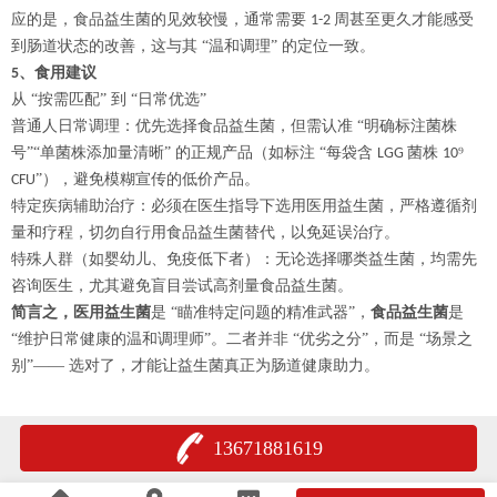
应的是，食品益生菌的见效较慢，通常需要
周甚至更久才能感受
1-2
到肠道状态的改善，这与其 “温和调理” 的定位一致。
、食用建议
5
从
“按需匹配” 到 “日常优选”
普通人日常调理：优先选择食品益生菌，但需认准
“明确标注菌株
号”“单菌株添加量清晰” 的正规产品（如标注 “每袋含
菌株
⁹
LGG
10
”），避免模糊宣传的低价产品。
CFU
特定疾病辅助治疗：必须在医生指导下选用医用益生菌，严格遵循剂
量和疗程，切勿自行用食品益生菌替代，以免延误治疗。
特殊人群（如婴幼儿、免疫低下者）：无论选择哪类益生菌，均需先
咨询医生，尤其避免盲目尝试高剂量食品益生菌。
简言之，
医用
益生菌
是
“瞄准特定问题的精准武器”，
食品益生菌
是
“维护日常健康的温和调理师”。二者并非 “优劣之分”，而是 “场景之
别”—— 选对了，才能让益生菌真正为肠道健康助力。
13671881619