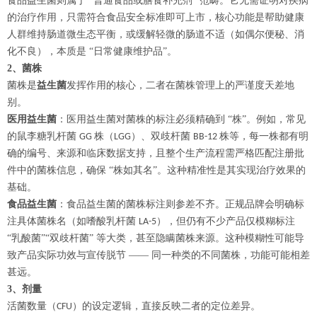
食品益生菌则属于
“普通食品或膳食补充剂” 范畴。它无需证明对疾病
的治疗作用，只需符合食品安全标准即可上市，核心功能是帮助健康
人群维持肠道微生态平衡，或缓解轻微的肠道不适（如偶尔便秘、消
化不良），本质是 “日常健康维护品”。
2、
菌株
菌株是
益生菌
发挥作用的核心，二者在菌株管理上的严谨度天差地
别。
医用益生菌
：医用益生菌对菌株的标注必须精确到
“株”。例如，常见
的鼠李糖乳杆菌
株（
）、双歧杆菌
株等，每一株都有明
GG
LGG
BB-12
确的编号、来源和临床数据支持，且整个生产流程需严格匹配注册批
件中的菌株信息，确保 “株如其名”。这种精准性是其实现治疗效果的
基础。
食品益生菌
：食品益生菌的菌株标注则参差不齐。正规品牌会明确标
注具体菌株名（如嗜酸乳杆菌
），但仍有不少产品仅模糊标注
LA-5
“乳酸菌”“双歧杆菌” 等大类，甚至隐瞒菌株来源。这种模糊性可能导
致产品实际功效与宣传脱节 —— 同一种类的不同菌株，功能可能相差
甚远。
3、
剂量
活菌数量（
）的设定逻辑，直接反映二者的定位差异。
CFU