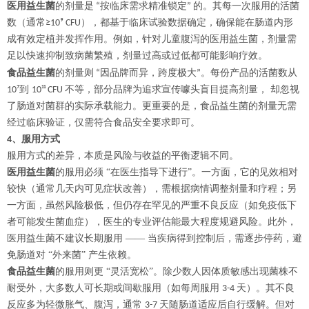
医用
益生菌
的剂量是
按临床需求精准锁定
的。其每一次服用的活菌
“
”
数（通常
），都基于临床试验数据确定，确保能在肠道内形
≥10⁹ CFU
成有效定植并发挥作用。例如，针对儿童腹泻的医用益生菌，剂量需
足以快速抑制致病菌繁殖，剂量过高或过低都可能影响疗效。
食品益生菌
的剂量则
因品牌而异，跨度极大
。每份产品的活菌数从
“
”
到
不等，部分品牌为追求宣传噱头盲目提高剂量，
却忽视
10⁷
10¹¹ CFU
了肠道对菌群的实际承载能力。更重要的是，食品益生菌的剂量无需
经过临床验证，仅需符合食品安全要求即可。
、
服用
方式
4
服用方式的差异，本质是风险与收益的平衡逻辑不同。
医用
益生菌
的服用必须
“在医生指导下进行”。一方面，它的见效相对
较快（通常几天内可见症状改善），需根据病情调整剂量和疗程；另
一方面，虽然风险极低，但仍存在罕见的严重不良反应（如免疫低下
者可能发生菌血症），医生的专业评估能最大程度规避风险。此外，
医用益生菌不建议长期服用 —— 当疾病得到控制后，需逐步停药，避
免肠道对 “外来菌” 产生依赖。
食品益生菌
的服用则更
“灵活宽松”。除少数人因体质敏感出现菌株不
耐受外，大多数人可长期或间歇服用（如每周服用
天）。其不良
3-4
反应多为轻微胀气、腹泻，通常
天随肠道适应后自行缓解。但对
3-7