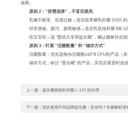
保障。
原则
2：“按需选择”，不盲目跟风
乳糖不耐受、容易过敏
→选含鼠李糖乳杆菌 GG® 
经常便秘、腹泻、肠胃敏感
→选含乳双歧杆菌 BB-1
给宝宝吃
→选 “婴幼儿专用益生菌”，确认菌株符合国
原则
3：盯紧 “活菌数量” 和 “储存方式”
活菌数量：优先选每份活菌数
≥10^8 CFU的产
储存方式：标注
“需冷藏” 的产品，买完后要及时放
上一篇：
益生菌植物乳杆菌 L-137 的作用
下一篇：
混合食用不同品牌益生菌：安全吗？专家解析潜