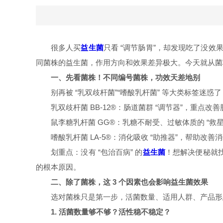
很多人买
益生菌
只看
“调节肠胃”，却发现吃了没效果 
同菌株的益生菌，作用方向和效果差异极大。今天就从菌
一、先看菌株！不同编号菌株，功效天差地别
别再被
“乳双歧杆菌”“嗜酸乳杆菌” 等大类标签
乳双歧杆菌
BB-12®：肠道菌群 “调节器”，重
鼠李糖乳杆菌
GG®：乳糖不耐受、过敏体质的 “
嗜酸乳杆菌
LA-5®：消化吸收 “助推器”，帮助
划重点：没有
“包治百病” 的
！想解决便秘就找
益生菌
的根本原因。
二、除了菌株，这
3 个因素也会影响益生菌效果
选对菌株只是第一步，活菌数量、适用人群、产品形
1. 活菌数量够不够？活性稳不稳定？