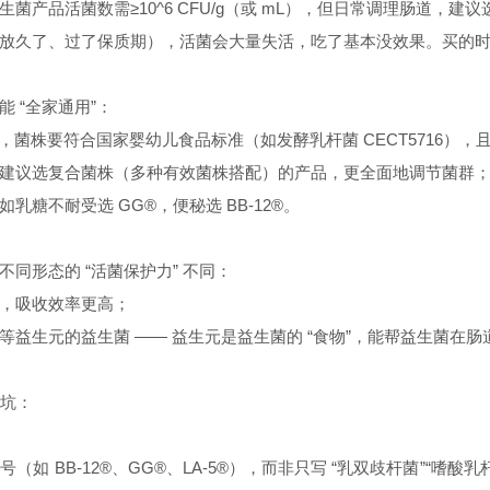
生菌产品活菌数需
≥10^6 CFU/g（或 mL），但日常调理肠道，建议选
放久了、过了保质期），活菌会大量失活，吃了基本没效果。买的
能
“全家通用”：
”，菌株要符合国家婴幼儿食品标准（如发酵乳杆菌 CECT5716）
建议选复合菌株（多种有效菌株搭配）的产品，更全面地调节菌群
如乳糖不耐受选
GG®，便秘选 BB-12®。
不同形态的
“活菌保护力” 不同：
，吸收效率更高；
等益生元的益生菌
—— 益生元是益生菌的 “食物”，能帮益生菌在
踩坑：
编号（如
BB-12®、GG®、LA-5®），而非只写 “乳双歧杆菌”“