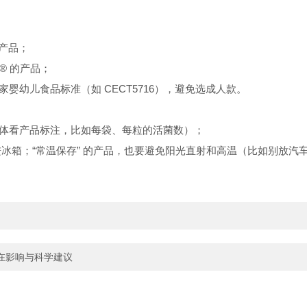
的产品；
2® 的产品；
家婴幼儿食品标准（如 CECT5716），避免选成人款。
品（具体看产品标注，比如每袋、每粒的活菌数）；
进冰箱；“常温保存” 的产品，也要避免阳光直射和高温（比如别放汽
在影响与科学建议