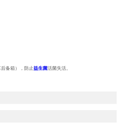
车后备箱），防止
活菌失活。
益生菌