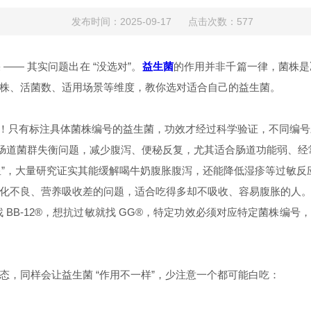
发布时间：2025-09-17 点击次数：577
—— 其实问题出在 “没选对”。
的作用并非千篇一律，菌株是
益生菌
株、活菌数、适用场景等维度，教你选对适合自己的益生菌。
迷惑了！只有标注具体菌株编号的益生菌，功效才经过科学验证，不同编
点改善肠道菌群失衡问题，减少腹泻、便秘反复，尤其适合肠道功能弱、
救星”，大量研究证实其能缓解喝牛奶腹胀腹泻，还能降低湿疹等过敏反
改善消化不良、营养吸收差的问题，适合吃得多却不吸收、容易腹胀的人
 BB-12®，想抗过敏就找 GG®，特定功效必须对应特定菌株编号，
态，同样会让益生菌
“作用不一样”，少注意一个都可能白吃：