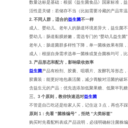
数量达标是基础：根据《益生菌食品》国家标准，益
活性是关键：若储存不当（比如需要冷藏的产品常温
2. 不同人群，适合的
不一样
益生菌
成人、婴幼儿、老年人的肠道环境差异大，益生菌不
婴幼儿：肠道黏膜娇嫩，需选专门的
“婴幼儿益生菌
老年人：肠道菌群多样性下降，单一菌株效果有限，
成人：根据自身需求选单一菌株或复合菌株均可，比
3. 产品形态和配方，影响吸收效率
产品有粉剂、胶囊、咀嚼片、发酵乳等形态，
益生菌
胶囊装：能更好地包裹活菌，减少胃酸对活菌的破坏
含益生元的产品：优先选添加低聚果糖、低聚半乳糖
三、
3 个原则，教你快速选对
益生菌
不管是自己吃还是给家人买，记住这
3 点，再也不
原则
1：先看 “菌株编号”，拒绝 “大类标签”
购买时先看配料表或产品说明，必须明确标注菌株