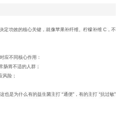
决定功效的核心关键，就像苹果补纤维、柠檬补维 C，不
号对应不同核心作用：
经常肠胃不适的人群；
应风险；
。
这也是为什么有的益生菌主打 “通便”，有的主打 “抗过敏”