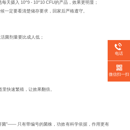
每天摄入 10^9 - 10^10 CFU的产品，效果更明显；
时候一定要看清楚储存要求，回家后严格遵守。
，且活菌剂量要比成人低；
；
电话
微信扫一扫
肠道里快速繁殖，让效果翻倍。
嗜酸乳杆菌”—— 只有带编号的菌株，功效有科学依据，作用更有