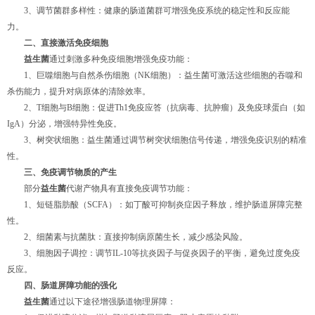
3、调节菌群多样性：健康的肠道菌群可增强免疫系统的稳定性和反应能
力。
二、直接激活免疫细胞
益生菌
通过刺激多种免疫细胞增强免疫功能：
1、巨噬细胞与自然杀伤细胞（NK细胞）：益生菌可激活这些细胞的吞噬和
杀伤能力，提升对病原体的清除效率。
2、T细胞与B细胞：促进Th1免疫应答（抗病毒、抗肿瘤）及免疫球蛋白（如
IgA）分泌，增强特异性免疫。
3、树突状细胞：益生菌通过调节树突状细胞信号传递，增强免疫识别的精准
性。
三、免疫调节物质的产生
部分
益生菌
代谢产物具有直接免疫调节功能：
1、短链脂肪酸（SCFA）：如丁酸可抑制炎症因子释放，维护肠道屏障完整
性。
2、细菌素与抗菌肽：直接抑制病原菌生长，减少感染风险。
3、细胞因子调控：调节IL-10等抗炎因子与促炎因子的平衡，避免过度免疫
反应。
四、肠道屏障功能的强化
益生菌
通过以下途径增强肠道物理屏障：