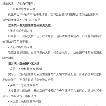
感染风险，切勿自行服用。
▪ 正在服用抗生素人群
抗生素会“不分好坏”地杀死细菌，若与益生菌同时服用会导致益生菌失效。
建议两者间隔2-3小时以上服用。
这两类人补充益生菌
益生菌
更受益
▪ 肠道菌群失调人群
经常腹泻、便秘交替出现，或吃坏肚子后肠道功能紊乱者，补充益生菌能有
效帮助调节菌群平衡。
▪ 消化功能较弱人群
吃完饭容易腹胀、食欲不振的人群，特别是老年人，益生菌可辅助改善消化
吸收功能。
避开四大
益生菌
补充误区
▪ 误区一：价格越贵效果越好
实际上，选择益生菌时应注重菌株与个人需求的匹配度。普通肠道调理选择
基础款即可，不必盲目追求高价进口产品。
▪ 误区二：忽视储存条件
大多数益生菌怕热，开封后若不冷藏保存会导致活菌大量死亡。建议购买小
包装，随吃随拆，确保活性。
▪ 误区三：长期依赖不停服