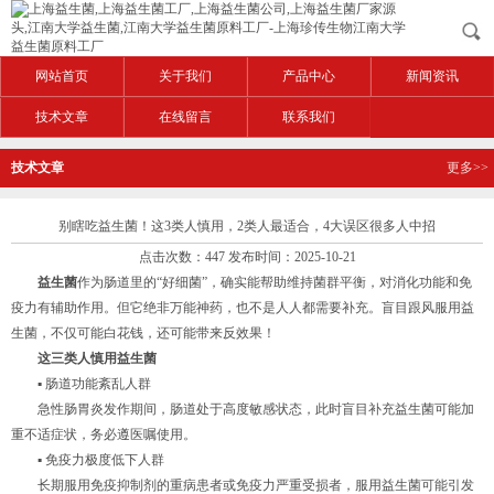
网站首页
关于我们
产品中心
新闻资讯
技术文章
在线留言
联系我们
技术文章
更多>>
别瞎吃益生菌！这3类人慎用，2类人最适合，4大误区很多人中招
点击次数：447 发布时间：2025-10-21
益生菌
作为肠道里的“好细菌”，确实能帮助维持菌群平衡，对消化功能和免
疫力有辅助作用。但它绝非万能神药，也不是人人都需要补充。盲目跟风服用益
生菌，不仅可能白花钱，还可能带来反效果！
这三类人慎用
益生菌
▪ 肠道功能紊乱人群
急性肠胃炎发作期间，肠道处于高度敏感状态，此时盲目补充益生菌可能加
重不适症状，务必遵医嘱使用。
▪ 免疫力极度低下人群
长期服用免疫抑制剂的重病患者或免疫力严重受损者，服用益生菌可能引发