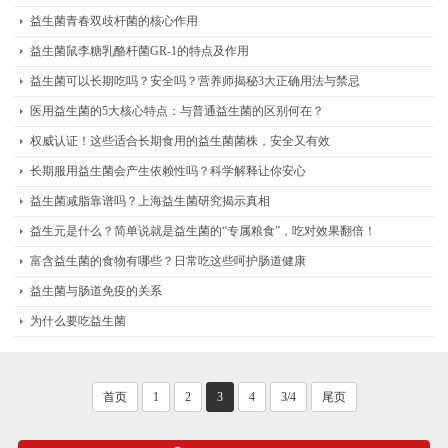
益生菌青春双歧杆菌的核心作用
益生菌鼠李糖乳酪杆菌GR-1的特点及作用
益生菌可以长期吃吗？安全吗？营养师揭秘3大正确用法与禁忌
医用益生菌的5大核心特点：与普通益生菌的区别何在？
权威认证！这些适合长期食用的益生菌菌株，安全又有效
长期服用益生菌会产生依赖性吗？科学解释让你安心
益生菌减脂靠谱吗？上海益生菌研究揭示真相
益生元是什么？简单说就是益生菌的“专属粮食”，吃对效果翻倍！
富含益生菌的食物有哪些？日常吃这些呵护肠道健康​
益生菌与肠道免疫的关系
为什么要吃益生菌
首页
1
2
3
4
3/4
尾页