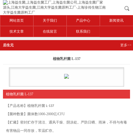
网站首页
关于我们
产品中心
新闻资讯
技术文章
在线留言
联系我们
后生元
更多>>
植物乳杆菌 L-137
植物乳杆菌 L-137
【产品名称】
植物乳杆菌
L-137
【菌种数量】菌体数1000-2000亿/CFU
【贮藏】密封贮存于清洁、通风干燥、阴凉处。严防日晒、雨淋，不得与有毒
有害物品一同存放，常温贮存。