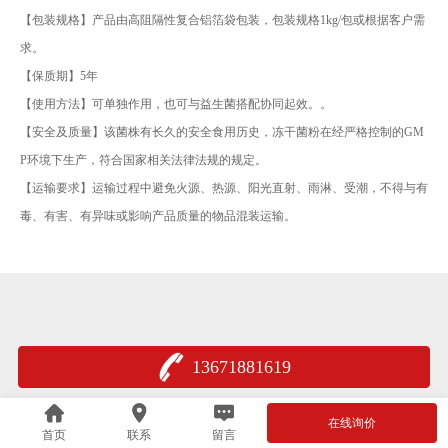
【包装规格】产品由高阻隔性复合铝箔袋包装，包装规格1kg/包或根据客户需
求。
【保质期】5年
【使用方法】可单独作用，也可与益生菌搭配协同起效。。
【安全及质量】该菌株有长久的安全食用历史，冻干菌粉在经严格控制的GM
P环境下生产，符合国家相关法律法规的规定。
【运输要求】运输过程中避免火源、热源、阳光直射、雨淋、受潮，不得与有
毒、有害、有异味或影响产品质量的物品混装运输。
13671881619
在线询价
首页
联系
留言