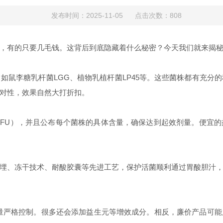
发布时间：2025-11-05 点击次数：808
，有的只要几毛钱。这背后到底隐藏着什么秘密？今天我们就来揭
如鼠李糖乳杆菌LGG、植物乳植杆菌LP45等。这些菌株都有充分
对性，效果自然大打折扣。
亿CFU），并且公布每个菌株的具体含量，确保达到起效剂量。便宜
埋、冻干技术、耐酸胶囊等先进工艺，保护活菌顺利通过胃酸胆汁
量严格控制。很多还会添加益生元等增效成分。相反，廉价产品可